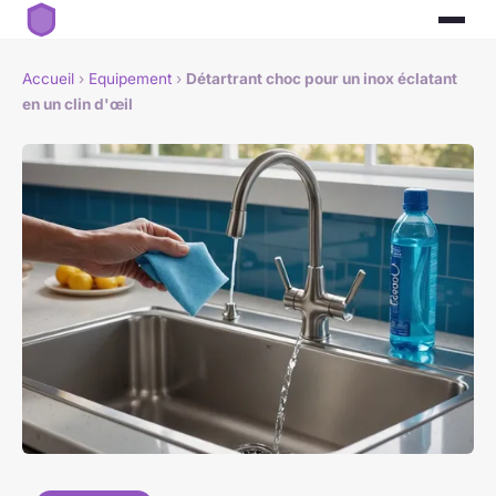
Accueil
›
Equipement
›
Détartrant choc pour un inox éclatant
en un clin d'œil