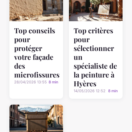
Top conseils
Top critères
pour
pour
protéger
sélectionner
votre façade
un
des
spécialiste de
microfissures
la peinture à
Hyères
28/04/2026 13:55
8 min
14/05/2026 12:52
8 min