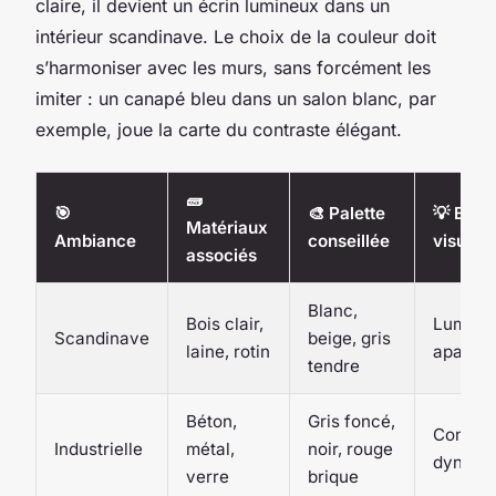
claire, il devient un écrin lumineux dans un
intérieur scandinave. Le choix de la couleur doit
s’harmoniser avec les murs, sans forcément les
imiter : un canapé bleu dans un salon blanc, par
exemple, joue la carte du contraste élégant.
🧱
🎯
🎨 Palette
💡 Effet
Matériaux
Ambiance
conseillée
visuel
associés
Blanc,
Bois clair,
Luminos
Scandinave
beige, gris
laine, rotin
apaisan
tendre
Béton,
Gris foncé,
Contras
Industrielle
métal,
noir, rouge
dynami
verre
brique