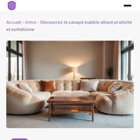
Accueil
›
Immo
›
Découvrez le canapé bubble alliant praticité
et esthétisme