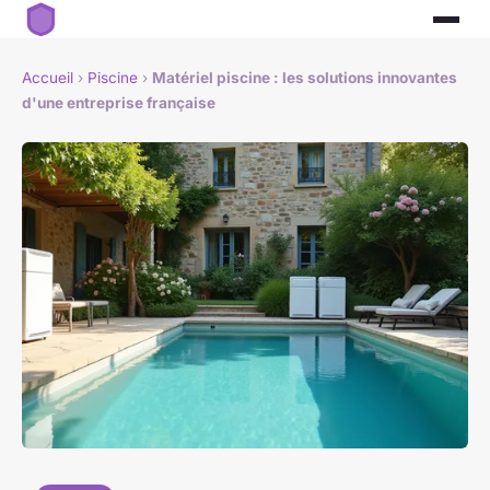
Accueil
›
Piscine
›
Matériel piscine : les solutions innovantes
d'une entreprise française