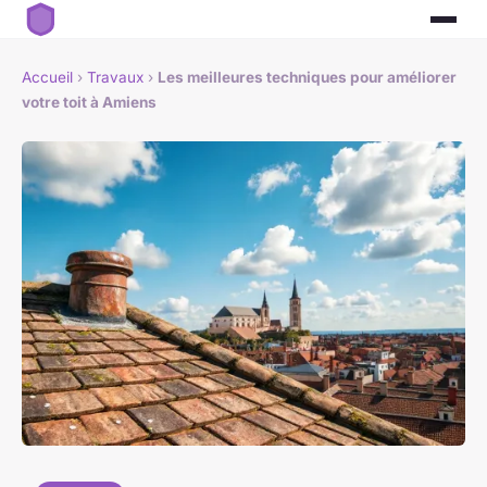
Accueil
›
Travaux
›
Les meilleures techniques pour améliorer
votre toit à Amiens